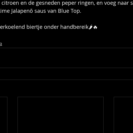
e citroen en de gesneden peper ringen, en voeg naar 
Lime Jalapenõ saus van Blue Top. 
verkoelend biertje onder handbereik🌶🔥
p