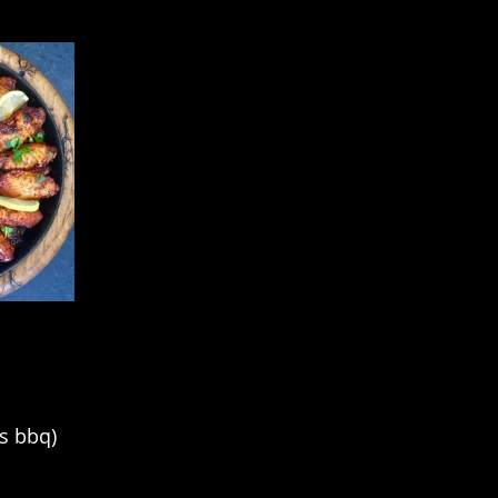
pten Veggie
Recepten de Ochtend Finale
Wildpluk recepten
s bbq)