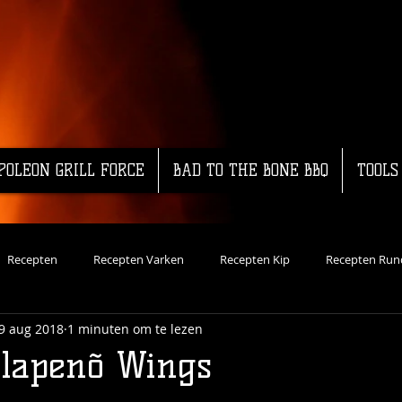
POLEON GRILL FORCE
BAD TO THE BONE BBQ
TOOLS
Recepten
Recepten Varken
Recepten Kip
Recepten Run
9 aug 2018
1 minuten om te lezen
ecepten Vis
Dutch Oven
Recepten Groente
Koud Roken
lapenõ Wings