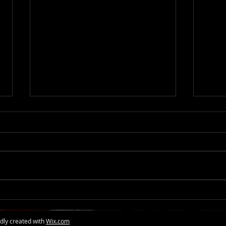
MADAME JEANETTE-MANGO
SMO
HOTSAUCE
KAP
ly created with
Wix.com