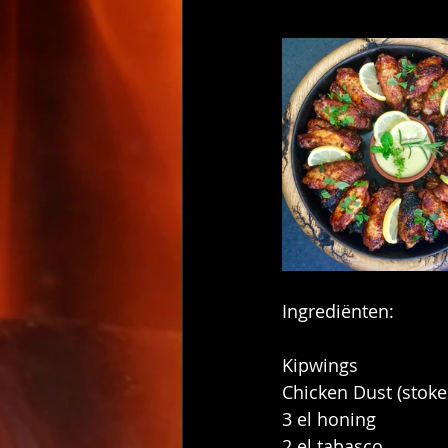
Taart/Gebak
Dessert
Rece
Ingrediënten:
Kipwings
Chicken Dust (stoke
3 el honing
2 el tabasco