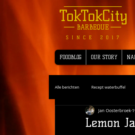
TokTokCity
BARBEQUE
SINCE 2017
FOODBLOG
OUR STORY
NA
Alle berichten
Recept waterbuffel
Jan Oosterbroek
1
Recensie
Recepten Wild
R
Lemon Ja