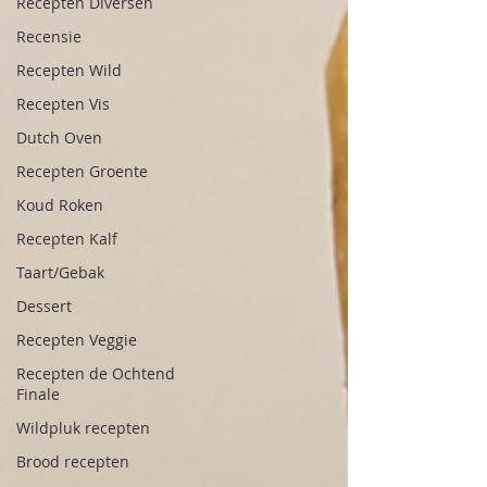
Recepten Diversen
Recensie
Recepten Wild
Recepten Vis
Dutch Oven
Recepten Groente
Koud Roken
Recepten Kalf
Taart/Gebak
Dessert
Recepten Veggie
Recepten de Ochtend
Finale
Wildpluk recepten
Brood recepten