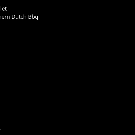
let
thern Dutch Bbq 
 
r