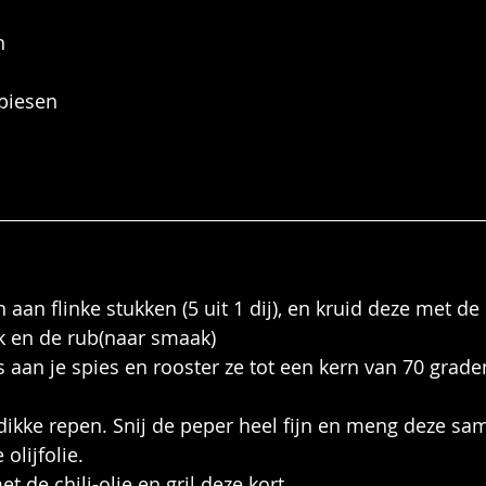
n
piesen 
 aan flinke stukken (5 uit 1 dij), en kruid deze met de o
k en de rub(naar smaak)
s aan je spies en rooster ze tot een kern van 70 grade
dikke repen. Snij de peper heel fijn en meng deze sa
olijfolie.
t de chili-olie en gril deze kort.