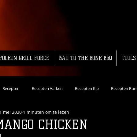
POLEON GRILL FORCE
BAD TO THE BONE BBQ
TOOLS
Recepten
Recepten Varken
Recepten Kip
Recepten Run
1 mei 2020
1 minuten om te lezen
ecepten Vis
Dutch Oven
Recepten Groente
Koud Roken
MANGO CHICKEN
1