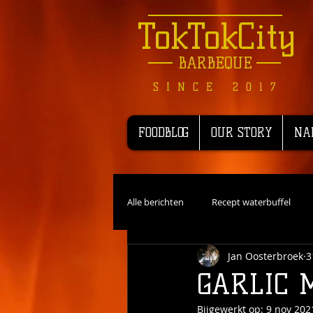
TokTokCity
BARBEQUE
SINCE 2017
FOODBLOG
OUR STORY
NA
Alle berichten
Recept waterbuffel
Jan Oosterbroek
3
Recensie
Recepten Wild
R
GARLIC 
Bijgewerkt op:
9 nov 202