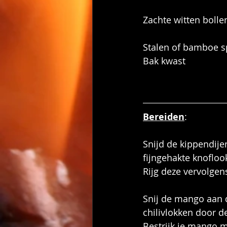
Zachte witten bolle
Stalen of bamboe s
Bak kwast
Bereiden
:
Snijd de kippendijen
fijngehakte knofloo
Rijg deze vervolgen
Snij de mango aan 
chilivlokken door de 
Bestrijk je mango me