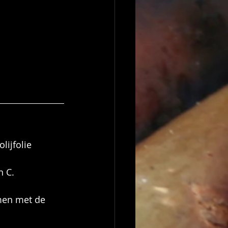
lijfolie 
n C.
men met de 