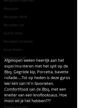
Recepten Diversen
Recensie
Recepten Wild
Recepten Vis
Dutch Oven
Recepten Groente
Koud Roken
Recepten Kalf
Afgelopen weken heerlijk aan het 
experimenteren met het spit op de 
Taart/Gebak
Bbq. Gegrilde kip, Porcetta, bavette 
Dessert
rollade.....Tot op heden is deze gyros 
Recepten Veggie
wel één van m'n favorieten. 
Comfortfood van de Bbq, met een 
Recepten de Ochtend Finale
kneiter van een knoflooksaus. Hoe 
Wildpluk recepten
mooi wil je het hebben???
Brood recepten