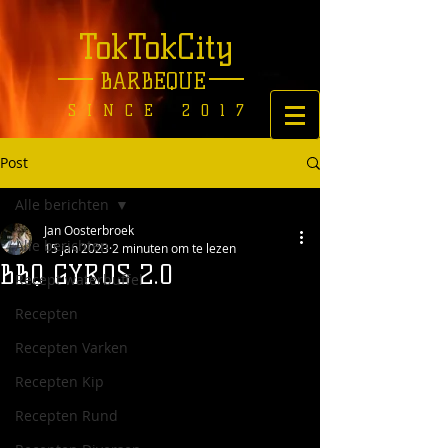
TokTokCity
BARBEQUE
SINCE 2017
Post
Alle berichten
Jan Oosterbroek
Alle berichten
15 jan 2023
2 minuten om te lezen
BBQ GYROS 2.0
Recept waterbuffel
Recepten
Recepten Varken
Recepten Kip
Recepten Rund