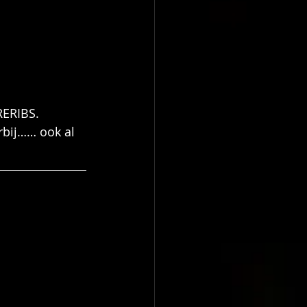
ERIBS.
rbij…… ook al 