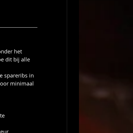
onder het 
 dit bij alle 
 spareribs in 
voor minimaal 
te 
eur 