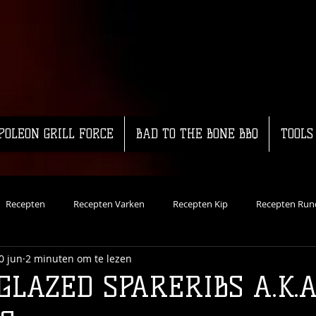
POLEON GRILL FORCE
BAD TO THE BONE BBQ
TOOLS
Recepten
Recepten Varken
Recepten Kip
Recepten Run
0 jun
2 minuten om te lezen
ecepten Vis
Dutch Oven
Recepten Groente
Koud Roken
GLAZED SPARERIBS A.K.A