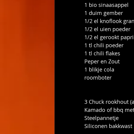
1 bio sinaasappel
1 duim gember
1/2 el knoflook gra
1/2 el uien poeder
1/2 el gerookt papr
1 tl chili poeder
1 tl chili flakes
Peper en Zout
1 blikje cola
roomboter
3 Chuck rookhout (a
Kamado of bbq met
Steelpannetje
Siliconen bakkwast