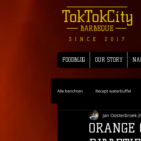
TokTokCity
BARBEQUE
SINCE 2017
FOODBLOG
OUR STORY
NA
Alle berichten
Recept waterbuffel
Jan Oosterbroek
2
Recensie
Recepten Wild
R
ORANGE 