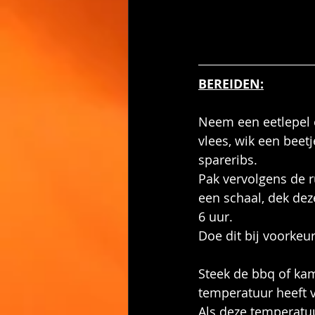
BEREIDEN:
Neem een eetlepel e
vlees, wik een beetj
spareribs.
Pak vervolgens de r
een schaal, dek dez
6 uur.
Doe dit bij voorkeu
Steek de bbq of kam
temperatuur heeft v
Als deze temperatu