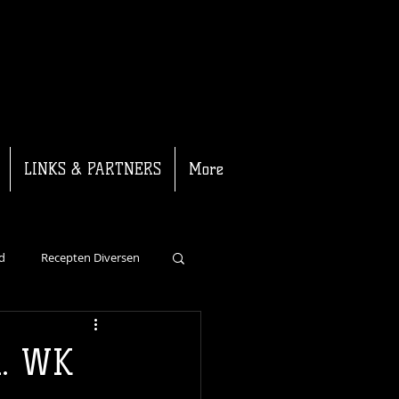
LINKS & PARTNERS
More
d
Recepten Diversen
Recepten Kalf
. WK