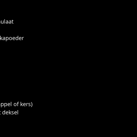
nulaat
ikapoeder
ppel of kers)
 deksel