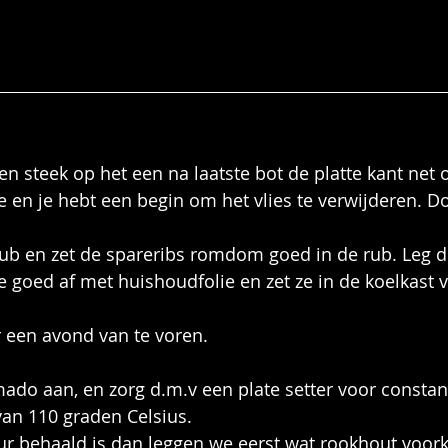
n steek op het een na laatste bot de platte kant net 
e en je hebt een begin om het vlies te verwijderen. Doe
ub en zet de spareribs romdom goed in de rub. Leg de
e goed af met huishoudfolie en zet ze in de koelkast 
r een avond van te voren.
ado aan, en zorg d.m.v een plate setter voor constan
an 110 graden Celsius.
ur behaald is dan leggen we eerst wat rookhout voork