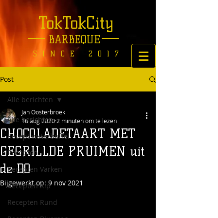
TokTokCity
BARBEQUE
SINCE 2017
Post
Alle berichten
Jan Oosterbroek
Alle berichten
16 aug 2020
2 minuten om te lezen
CHOCOLADETAART MET
Recept waterbuffel
GEGRILLDE PRUIMEN uit
Recepten
de DO
Recepten Varken
Bijgewerkt op:
9 nov 2021
Recepten Kip
Recepten Rund