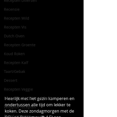
Recepten Diversen
Recensie
Recepten Wild
Recepten Vis
Dutch Oven
Recepten Groente
Koud Roken
Recepten Kalf
Taart/Gebak
Dessert
Recepten Veggie
Heerlijk met het gezin kamperen en 
Recepten de Ochtend Finale
ondertussen alle tijd om lekker te 
Wildpluk recepten
koken. Deze zondagmorgen met de 
Brood recepten