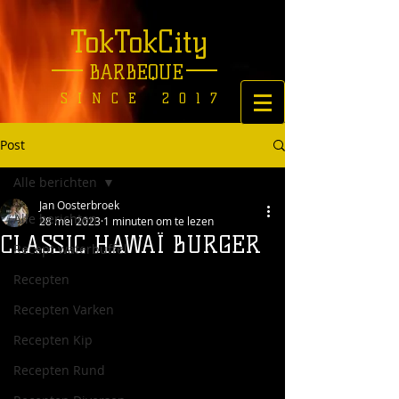
TokTokCity
BARBEQUE
SINCE 2017
Post
Alle berichten
Jan Oosterbroek
Alle berichten
28 mei 2023
1 minuten om te lezen
CLASSIC HAWAÏ BURGER
Recept waterbuffel
Recepten
Recepten Varken
Recepten Kip
Recepten Rund