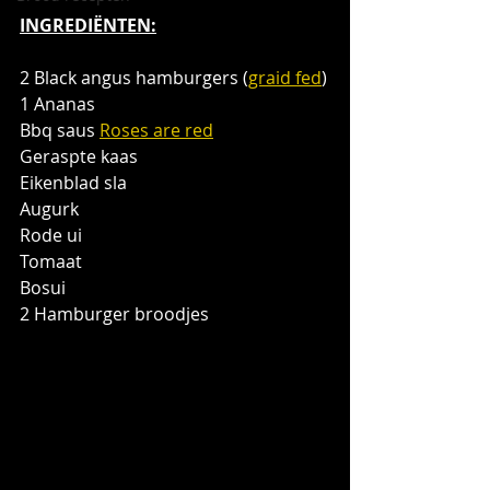
INGREDIËNTEN:
2 Black angus hamburgers (
graid fed
)
1 Ananas
Bbq saus 
Roses are red
Geraspte kaas
Eikenblad sla
Augurk
Rode ui
Tomaat
Bosui
2 Hamburger broodjes