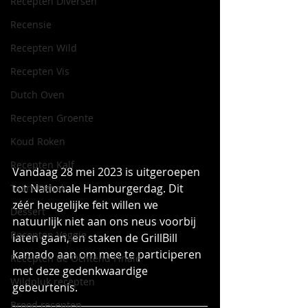
Recepten Diversen
Recensie
Recepten Wild
Recepten Vis
Dutch Oven
Recepten Groente
Koud Roken
Recepten Kalf
Vandaag 28 mei 2023 is uitgeroepen 
tot Nationale Hamburgerdag. Dit 
Taart/Gebak
zéér heugelijke feit willen we 
Dessert
natuurlijk niet aan ons neus voorbij 
Recepten Veggie
laten gaan, en staken de GrillBill 
kamado aan om mee te participeren 
Recepten de Ochtend Finale
met deze gedenkwaardige 
Wildpluk recepten
gebeurtenis.
Brood recepten