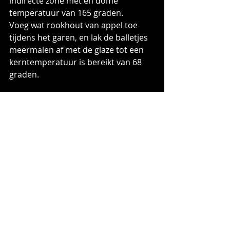
indirecte zone met en dome 
temperatuur van 165 graden.
Voeg wat rookhout van appel toe 
tijdens het garen, en lak de balletjes 
meermalen af met de glaze tot een 
kerntemperatuur is bereikt van 68 
graden.
Presenteer de balletjes met een 
prikker en een klein blaadje van de 
maggiplant (zodat het op een 
appeltje lijkt).
Serveer hier een lekker koude appel 
cider met ijs bij. 
Als je van een wat hartige variant 
houd kan je er na afloop wat 
spekcrumble overheen strooien.