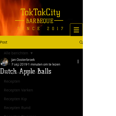
TokTokCity
BARBEQUE
SINCE 2017
Post
Alle berichten
Jan Oosterbroek
Alle berichten
7 sep 2019
1 minuten om te lezen
Dutch Apple Balls
Recept waterbuffel
Recepten
Recepten Varken
Recepten Kip
Recepten Rund