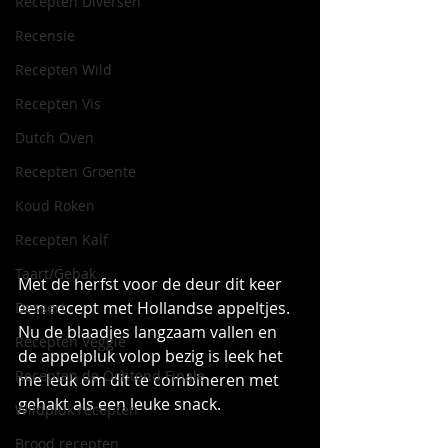
Recepten Diversen
Recensie
Recepten Wild
Recepten Vis
Dutch Oven
Recepten Groente
Koud Roken
Recepten Kalf
Taart/Gebak
Met de herfst voor de deur dit keer 
een recept met Hollandse appeltjes. 
Dessert
Nu de blaadjes langzaam vallen en 
Recepten Veggie
de appelpluk volop bezig is leek het 
Recepten de Ochtend Finale
me leuk om dit te combineren met 
gehakt als een leuke snack.
Wildpluk recepten
Brood recepten