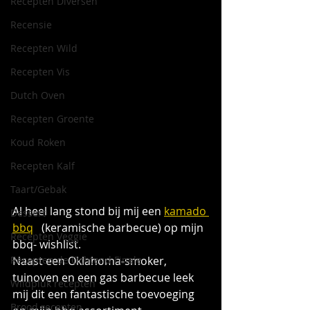
Recepten Diversen
Recensie
Recepten Wild
Recepten Vis
Dutch Oven
Recepten Groente
Koud Roken
Recepten Kalf
Taart/Gebak
Al heel lang stond bij mij een 
kamado 
Dessert
bbq
   (keramische barbecue) op mijn 
Recepten Veggie
bbq- wishlist. 
Naast een Oklahoma-smoker, 
Recepten de Ochtend Finale
tuinoven en een gas barbecue leek 
Wildpluk recepten
mij dit een fantastische toevoeging 
Brood recepten