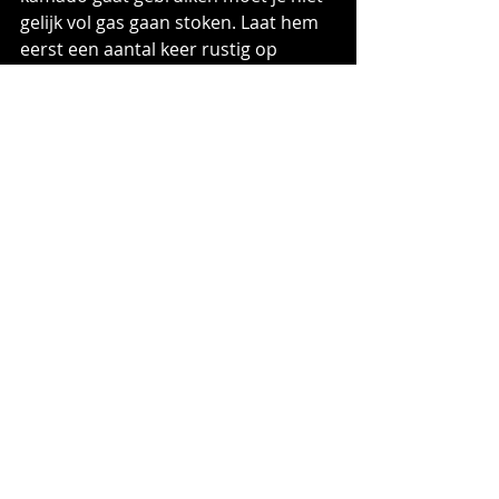
gelijk vol gas gaan stoken. Laat hem 
eerst een aantal keer rustig op 
temperatuur komen, en gebruik je 
bqq low en slow. Dit is aan te raden 
voor een langere levensduur.
De temperatuur was al vanaf de 
eerste keer perfect te regelen en te 
beheersen. Na een aantal keer wordt 
dit wat makkelijker doordat je de 
instellingen wat eigen begint te 
maken. 
De ondertussen nieuwe 
thermometer op de dome is strak 
geijkt en gaf nagenoeg dezelfde 
temperatuur aan als mijn digitale 
thermometer die ik in de dome had 
geplaatst.