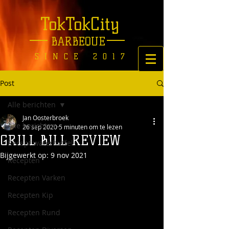
TokTokCity
BARBEQUE
SINCE 2017
Post
Alle berichten
Jan Oosterbroek
Alle berichten
26 sep 2020
5 minuten om te lezen
GRILL BILL REVIEW
Recept waterbuffel
Bijgewerkt op:
9 nov 2021
Recepten
Recepten Varken
Recepten Kip
Recepten Rund