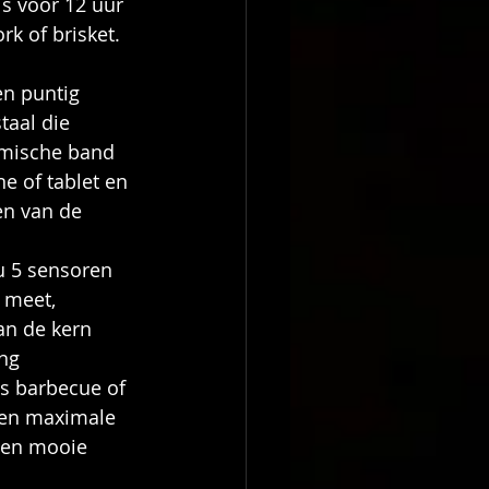
s voor 12 uur 
k of brisket.
n puntig 
taal die 
amische band 
 of tablet en 
en van de 
u 5 sensoren 
 meet, 
an de kern 
ng 
s barbecue of 
 een maximale 
een mooie 