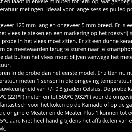
t en laadt in enkele minuten tot 50% op, wat genoeg i
atuur metingen. Ideaal voor lange sessies pulled por
ngeveer 125 mm lang en ongeveer 5 mm breed. Er is ee
et vlees te steken en een markering op het roestvrij s
 probe in het vlees moet zitten. Er zit een dunne ker
m de meetwaarden terug te sturen naar je smartphone
de dat buiten het vlees moet blijven vanwege het met
uur.
oren in de probe dan het eerste model. Er zitten nu n
peratuur meten 1 sensor in die omgeving temperatuur
uwkeurigheid van +/- 0,3 graden Celsius. De probe k
ºC (221ºF) meten en tot 500ºC (932ºF) voor de omgevi
 fantastisch voor het koken op de Kamado of op de ga
, de originele Meater en de Meater Plus 1 kunnen tot
ºC aan. Niet heel handig tijdens het affakkelen van 
wk.