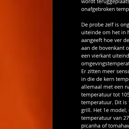
wordt teruggeplaats
onafgebroken temper
De probe zelf is o
uiteinde om het in h
aangeeft hoe ver de
aan de bovenkant o
een vierkant uitein
omgevingstemperat
Er zitten meer sens
in die de kern tem
allemaal met een na
temperatuur tot 105
temperatuur. Dit is
grill. Het 1e model
temperatuur van 275
picanha of tomaha