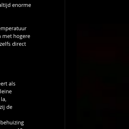
altijd enorme 
emperatuur 
n met hogere 
elfs direct 
rt als 
leine 
la, 
ij de 
 behuizing 