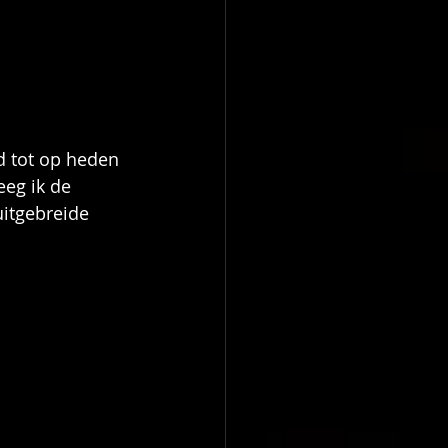
d tot op heden 
eg ik de 
itgebreide 