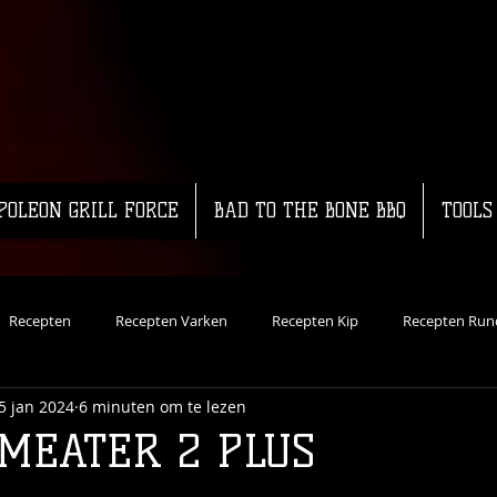
POLEON GRILL FORCE
BAD TO THE BONE BBQ
TOOLS
Recepten
Recepten Varken
Recepten Kip
Recepten Run
5 jan 2024
6 minuten om te lezen
ecepten Vis
Dutch Oven
Recepten Groente
Koud Roken
MEATER 2 PLUS