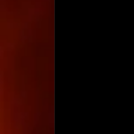
Taart/Gebak
Dessert
Rece