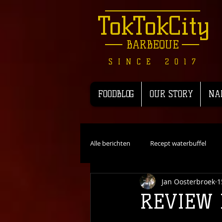
TokTokCity
BARBEQUE
SINCE 2017
FOODBLOG
OUR STORY
NA
Alle berichten
Recept waterbuffel
Jan Oosterbroek
1
Recensie
Recepten Wild
R
REVIEW 