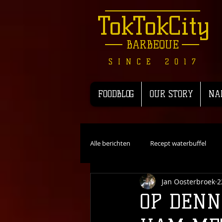
TokTokCity
BARBEQUE
SINCE 2017
FOODBLOG
OUR STORY
NA
Alle berichten
Recept waterbuffel
Jan Oosterbroek
2
Recensie
Recepten Wild
R
OP DENN