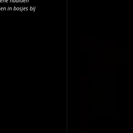
oene naalden 
n in bosjes bij 