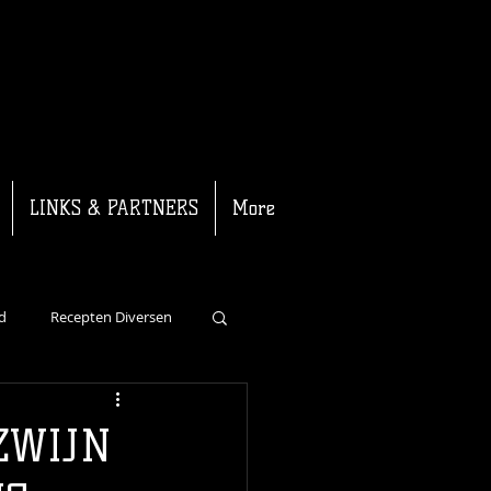
LINKS & PARTNERS
More
d
Recepten Diversen
Recepten Kalf
ZWIJN