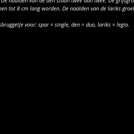
 De naalden van de den staan twee aan twee. De grijsgr
nen tot 8 cm lang worden. De naalden van de lariks groeie
sbruggetje voor: spar = single, den = duo, lariks = legio.