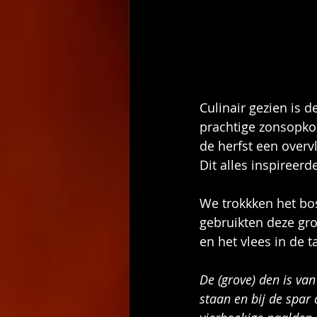
Culinair gezien is 
prachtige zonsopkom
de herfst een overv
Dit alles inspireerd
We trokkken het bos
gebruikten deze gr
en het vlees in de t
De (grove) den is va
staan en bij de spar 