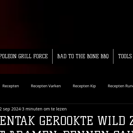
POLEON GRILL FORCE
BAD TO THE BONE BBQ
TOOLS
Recepten
Recepten Varken
Recepten Kip
Recepten Run
2 sep 2024
3 minuten om te lezen
ecepten Vis
Dutch Oven
Recepten Groente
Koud Roken
ENTAK GEROOKTE WILD 