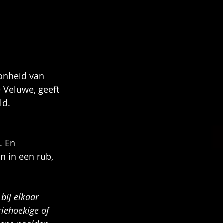
oonheid van 
 Veluwe, geeft 
ld.
. En 
 in een rub, 
bij elkaar 
riehoekige of 