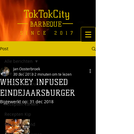
TokTokCity
BARBEQUE
SINCE 2017
Post
Alle berichten
Jan Oosterbroek
Alle berichten
30 dec 2018
2 minuten om te lezen
WHISKEY INFUSED
Recept waterbuffel
EINDEJAARSBURGER
Recepten
Bijgewerkt op:
31 dec 2018
Recepten Varken
Recepten Kip
Recepten Rund