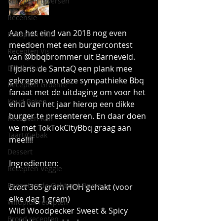
Recepten Diversen
Recensie
Aan het eind van 2018 nog even 
Recepten Wild
meedoen met een burgercontest 
Recepten Vis
van @bbqbrommer uit Barneveld. 
Dutch Oven
Tijdens de SantaQ een plank mee 
gekregen van deze sympathieke Bbq 
Recepten Groente
fanaat met de uitdaging om voor het 
Koud Roken
eind van het jaar hierop een dikke 
burger te presenteren. En daar doen 
Recepten Kalf
we met TokTokCityBbq graag aan 
Taart/Gebak
mee!!!!
Dessert
Ingredienten:
Recepten Veggie
Recepten de Ochtend Finale
Exact
 365 gram HOH gehakt (voor 
elke dag 1 gram)
Wildpluk recepten
Wild Woodpecker Sweet & Spicy
Brood recepten