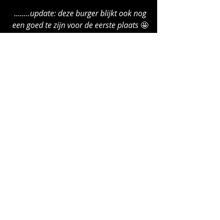
........update: deze burger blijkt ook nog 
een goed te zijn voor de eerste plaats
 🤩
Recepten
Recepten Varken
Recepten Rund
Recente blogposts
Alles weergeven